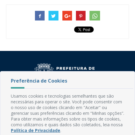
Preferência de Cookies
Rua do Imperador, 78, Centro
Usamos cookies e tecnologias semelhantes que são
necessárias para operar o site. Você pode consentir com
CEP: 58.280-000 - Mamanguape/PB
o nosso uso de cookies clicando em "Aceitar" ou
Fone: (83) 3292-2246
gerenciar suas preferências clicando em “Minhas opções”.
Email: comunicacao@mamanguape.pb.gov.br
Para obter mais informações sobre os tipos de cookies,
Expediente: Segunda à Sexta, das 08h às 13h
como utilizamos e quais dados são coletados, leia nossa
Política de Privacidade
.
Mapa do Site