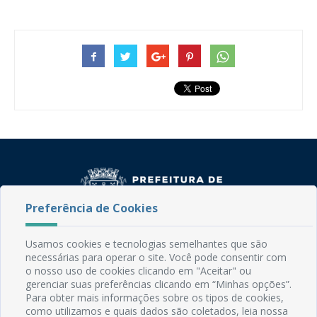
Preferência de Cookies
Usamos cookies e tecnologias semelhantes que são
Rua do Imperador, 78, Centro
necessárias para operar o site. Você pode consentir com
CEP: 58.280-000 - Mamanguape/PB
o nosso uso de cookies clicando em "Aceitar" ou
Fone: (83) 3292-2246
gerenciar suas preferências clicando em “Minhas opções”.
Email: comunicacao@mamanguape.pb.gov.br
Para obter mais informações sobre os tipos de cookies,
Expediente: Segunda à Sexta, das 08h às 13h
como utilizamos e quais dados são coletados, leia nossa