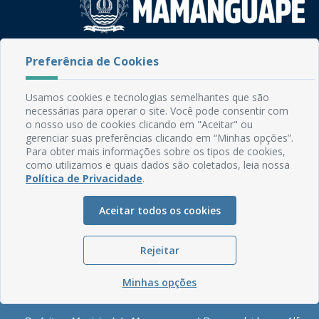
Rua do Imperador, 78, Centro
Preferência de Cookies
CEP: 58.280-000 - Mamanguape/PB
Fone: (83) 3292-2246
Usamos cookies e tecnologias semelhantes que são
Email: comunicacao@mamanguape.pb.gov.br
necessárias para operar o site. Você pode consentir com
Expediente: Segunda à Sexta, das 08h às 13h
o nosso uso de cookies clicando em "Aceitar" ou
gerenciar suas preferências clicando em “Minhas opções”.
Mapa do Site
Para obter mais informações sobre os tipos de cookies,
como utilizamos e quais dados são coletados, leia nossa
Perguntas frequentes
Política de Privacidade
.
Manual de Navegação
Aceitar todos os cookies
Glossário
Ouvidoria
Rejeitar
Serviços Internos
Política de Privacidade
Minhas opções