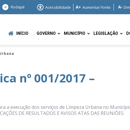
4
Rodapé
Acessibilidade
Aumentar Fonte
Dim
INÍCIO
GOVERNO
MUNICÍPIO
LEGISLAÇÃO
D
 Urbana
ica nº 001/2017 –
e
ara a execução dos serviços de Limpeza Urbana no Municípi
BLICAÇÕES DE RESULTADOS E AVISOS ATAS DAS REUNIÕES