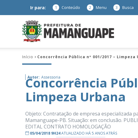
Ir para:
1
Conteúdo
2
Menu
3
Busca
Prefeitura
Início
Concorrência Pública nº 001/2017 – Limpeza
de
Concorrência Públ
Autor:
Assessoria
Limpeza Urbana
Mamanguap
Objeto: Contratação de empresa especializada p
Mamanguape-PB. Situação: em conclusão. PU
EDITAL CONTRATO HOMOLOGAÇÃO
–
05/04/2018 9H24
ATUALIZADO HÁ 5 ANOS ATRÁS