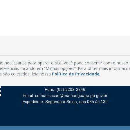
o necessárias para operar o site. Você pode consentir com o nosso
preferências clicando em “Minhas opções”. Para obter mais informaçõ
s são coletados, leia nossa
Política de Privacidade
.
Rua do Imperador, 78, Centro
CEP: 58.280-000 - Mamanguape/PB
Fone: (83) 3292-2246
Email: comunicacao@mamanguape.pb.gov.br
Expediente: Segunda à Sexta, das 08h às 13h