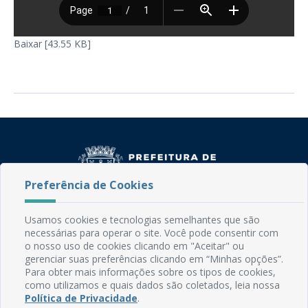
Baixar [43.55 KB]
Preferência de Cookies
Usamos cookies e tecnologias semelhantes que são
Rua do Imperador, 78, Centro
necessárias para operar o site. Você pode consentir com
CEP: 58.280-000 - Mamanguape/PB
o nosso uso de cookies clicando em "Aceitar" ou
Fone: (83) 3292-2246
gerenciar suas preferências clicando em “Minhas opções”.
Email: comunicacao@mamanguape.pb.gov.br
Para obter mais informações sobre os tipos de cookies,
Expediente: Segunda à Sexta, das 08h às 13h
como utilizamos e quais dados são coletados, leia nossa
Política de Privacidade
.
Mapa do Site