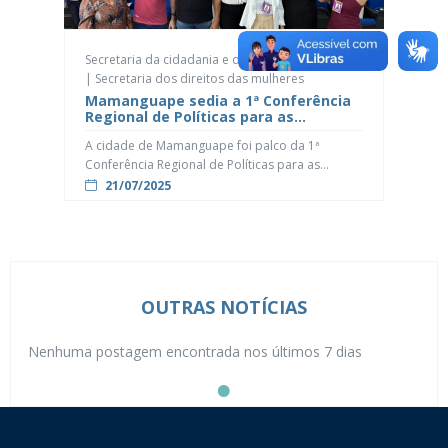
Secretaria da cidadania e dos direitos humanos
| Secretaria dos direitos das mulheres
Mamanguape sedia a 1ª Conferência
Regional de Políticas para as
Mulheres com foco em igualdade,
A cidade de Mamanguape foi palco da 1ª
democracia e conquistas sociais
Conferência Regional de Políticas para as
Mulheres, realizada nesta segunda-feira (21),
21/07/2025
com o tema “Mais democracia, mais igualdade e
mais conquistas para todas”. O evento foi
promovido pela Prefeitura, por meio da
Secretaria Municipal de Direitos da Mulher, em
parceria com a Secretaria de Direitos Humanos.
O […]
OUTRAS NOTÍCIAS
Nenhuma postagem encontrada nos últimos 7 dias