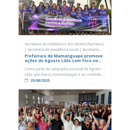
Secretaria da cidadania e dos direitos humanos
| Secretaria de assistência social | Secretaria
dos direitos das mulheres
Prefeitura de Mamanguape promove
ações do Agosto Lilás com foco no
combate à violência contra a mulher
Como parte da campanha nacional de Agosto
Lilás, que visa à conscientização e ao combate à
violência contra a mulher, a Prefeitura de
25/08/2025
Mamanguape, por meio da Secretaria Municipal
da Mulher, Secretaria da Cidadania e Direitos
Humanos e Secretaria de Assistência Social,
promoveu, nesta quinta-feira (21) e sexta-feira
(22), uma série de ações voltadas ao […]