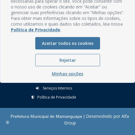
necessárias para operar o site. Você pode consentir com
Rua do Imperador, 78, Centro
o nosso uso de cookies clicando em "Aceitar" ou
CEP: 58.280-000 - Mamanguape/PB
gerenciar suas preferências clicando em “Minhas opções”.
Fone: (83) 3292-2246
Para obter mais informações sobre os tipos de cookies,
Email: comunicacao@mamanguape.pb.gov.br
como utilizamos e quais dados são coletados, leia nossa
Expediente: Segunda à Sexta, das 08h às 13h
Política de Privacidade
.
Mapa do Site
Aceitar todos os cookies
Perguntas frequentes
Rejeitar
Manual de Navegação
Glossário
Minhas opções
Ouvidoria
Serviços Internos
Política de Privacidade
Desenvolvido por Alfa
Prefeitura Municipal de Mamanguape |
©
Group