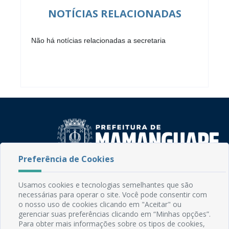
NOTÍCIAS RELACIONADAS
Não há notícias relacionadas a secretaria
Preferência de Cookies
Rua do Imperador, 78, Centro
CEP: 58.280-000 - Mamanguape/PB
Usamos cookies e tecnologias semelhantes que são
necessárias para operar o site. Você pode consentir com
Fone: (83) 3292-2246
o nosso uso de cookies clicando em "Aceitar" ou
Email: comunicacao@mamanguape.pb.gov.br
gerenciar suas preferências clicando em “Minhas opções”.
Expediente: Segunda à Sexta, das 08h às 13h
Para obter mais informações sobre os tipos de cookies,