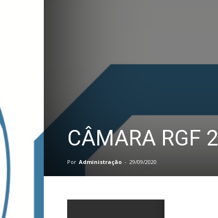
PB
CÂMARA RGF 2
Por
Administração
-
29/09/2020