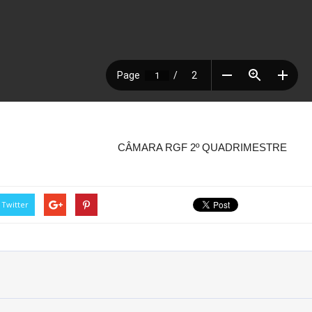
CÂMARA RGF 2º QUADRIMESTRE
Twitter
Rua do Imperador, 78, Centro