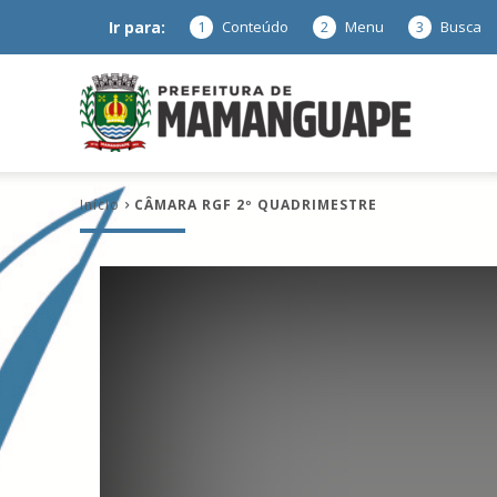
Ir para:
1
Conteúdo
2
Menu
3
Busca
Prefeitura
Início
CÂMARA RGF 2º QUADRIMESTRE
de
Mamanguap
–