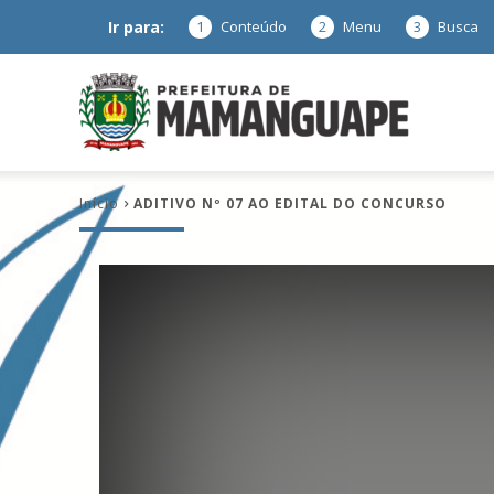
Ir para:
1
Conteúdo
2
Menu
3
Busca
Prefeitura
Início
ADITIVO Nº 07 AO EDITAL DO CONCURSO
de
Mamanguap
–