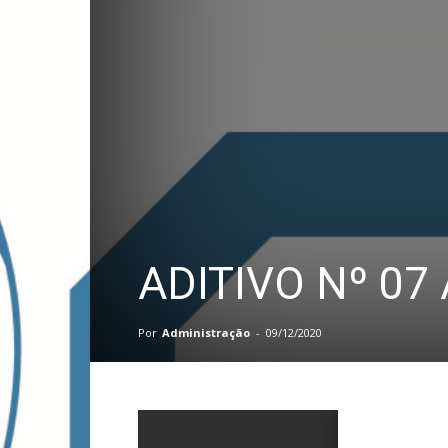
PB
ADITIVO Nº 0
Por
Administração
-
09/12/2020