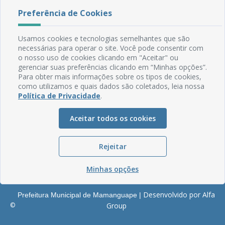
Rua do Imperador, 78, Centro
Preferência de Cookies
CEP: 58.280-000 - Mamanguape/PB
Fone: (83) 3292-2246
Usamos cookies e tecnologias semelhantes que são
Email: comunicacao@mamanguape.pb.gov.br
necessárias para operar o site. Você pode consentir com
Expediente: Segunda à Sexta, das 08h às 13h
o nosso uso de cookies clicando em "Aceitar" ou
gerenciar suas preferências clicando em “Minhas opções”.
Mapa do Site
Para obter mais informações sobre os tipos de cookies,
como utilizamos e quais dados são coletados, leia nossa
Perguntas frequentes
Política de Privacidade
.
Manual de Navegação
Glossário
Aceitar todos os cookies
Ouvidoria
Rejeitar
Serviços Internos
Política de Privacidade
Minhas opções
Desenvolvido por Alfa
Prefeitura Municipal de Mamanguape |
©
Group