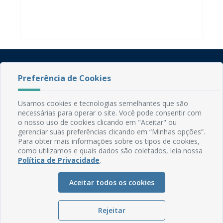
Preferência de Cookies
Usamos cookies e tecnologias semelhantes que são
necessárias para operar o site. Você pode consentir com
o nosso uso de cookies clicando em "Aceitar" ou
Rua do Imperador, 78, Centro
gerenciar suas preferências clicando em “Minhas opções”.
CEP: 58.280-000 - Mamanguape/PB
Para obter mais informações sobre os tipos de cookies,
Fone: (83) 3292-2246
como utilizamos e quais dados são coletados, leia nossa
Email: comunicacao@mamanguape.pb.gov.br
Política de Privacidade
.
Expediente: Segunda à Sexta, das 08h às 13h
Aceitar todos os cookies
Mapa do Site
Perguntas frequentes
Rejeitar
Manual de Navegação