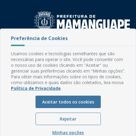
Preferência de Cookies
Rua do Imperador, 78, Centro
CEP: 58.280-000 - Mamanguape/PB
Usamos cookies e tecnologias semelhantes que são
Fone: (83) 3292-2246
necessárias para operar o site. Você pode consentir com
Email: comunicacao@mamanguape.pb.gov.br
o nosso uso de cookies clicando em "Aceitar" ou
Expediente: Segunda à Sexta, das 08h às 13h
gerenciar suas preferências clicando em “Minhas opções”.
Para obter mais informações sobre os tipos de cookies,
como utilizamos e quais dados são coletados, leia nossa
Mapa do Site
Política de Privacidade
.
Perguntas frequentes
Manual de Navegação
Aceitar todos os cookies
Glossário
Rejeitar
Ouvidoria
Serviços Internos
Minhas opções