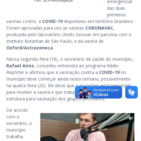
Foto: SES-PB/Divulgação
emergencial
das duas
primeiras
vacinas contra a
COVID-19
disponíveis em território brasileiro.
Foram aprovadas para uso as vacinas
CORONAVAC
,
produzida pelo laboratório chinês Sinovac em parceria com o
Instituto Butantan de São Paulo, e da vacina de
Oxford/Astrazeneca
.
Nessa segunda-feira (18), o secretário de saúde do município,
Rafael Aires
, concedeu entrevista ao programa Rádio
Repórter e afirmou que a vacinação contra a
COVID-19
no
município deve começar ainda nesta semana, possivelmente
na quarta-feira (20). Ele disse que o município está preparado
para receber a vacina e que trabalha na elaboração da
estrutura para vacinação dos grupos prioritários.
De acordo
com o
secretário, o
município
trabalha