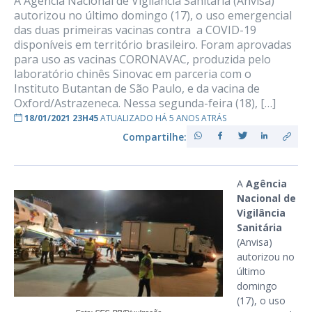
A Agência Nacional de Vigilância Sanitária (Anvisa)
autorizou no último domingo (17), o uso emergencial
das duas primeiras vacinas contra a COVID-19
disponíveis em território brasileiro. Foram aprovadas
para uso as vacinas CORONAVAC, produzida pelo
laboratório chinês Sinovac em parceria com o
Instituto Butantan de São Paulo, e da vacina de
Oxford/Astrazeneca. Nessa segunda-feira (18), […]
18/01/2021 23H45
ATUALIZADO HÁ 5 ANOS ATRÁS
Compartilhe:
A
Agência
Nacional de
Vigilância
Sanitária
(Anvisa)
autorizou no
último
domingo
(17), o uso