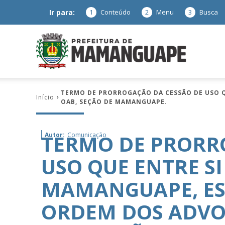
Ir para:
1
Conteúdo
2
Menu
3
Busca
Prefeitura
TERMO DE PRORROGAÇÃO DA CESSÃO DE USO Q
Início
OAB, SEÇÃO DE MAMANGUAPE.
de
TERMO DE PRORR
Autor:
Comunicação
USO QUE ENTRE SI
Mamanguap
MAMANGUAPE, ES
ORDEM DOS ADVO
–