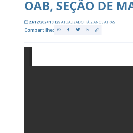
OAB, SEÇÃO DE 
23/12/2024 10H29
ATUALIZADO HÁ 2 ANOS ATRÁS
PB
Compartilhe: