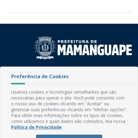
Rua do Imperador, 78, Centro
Preferência de Cookies
CEP: 58.280-000 - Mamanguape/PB
Fone: (83) 3292-2246
Email: comunicacao@mamanguape.pb.gov.br
Usamos cookies e tecnologias semelhantes que são
Expediente: Segunda à Sexta, das 08h às 13h
necessárias para operar o site. Você pode consentir com
o nosso uso de cookies clicando em "Aceitar" ou
Mapa do Site
gerenciar suas preferências clicando em “Minhas opções”.
Para obter mais informações sobre os tipos de cookies,
Perguntas frequentes
como utilizamos e quais dados são coletados, leia nossa
Política de Privacidade
.
Manual de Navegação
Glossário