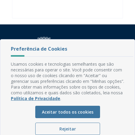
Preferência de Cookies
Usamos cookies e tecnologias semelhantes que são
Rua do Imperador, 78, Centro
necessárias para operar o site. Você pode consentir com
o nosso uso de cookies clicando em "Aceitar" ou
CEP: 58.280-000 - Mamanguape/PB
gerenciar suas preferências clicando em “Minhas opções”.
Fone: (83) 3292-2246
Para obter mais informações sobre os tipos de cookies,
Email: comunicacao@mamanguape.pb.gov.br
como utilizamos e quais dados são coletados, leia nossa
Expediente: Segunda à Sexta, das 08h às 13h
Política de Privacidade
.
Mapa do Site
Aceitar todos os cookies
Perguntas frequentes
Manual de Navegação
Rejeitar