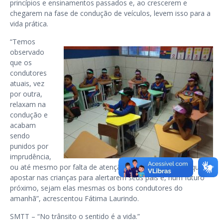
princípios e ensinamentos passados e, ao crescerem e
chegarem na fase de condução de veículos, levem isso para a
vida prática.
“Temos
observado
que os
condutores
atuais, vez
por outra,
relaxam na
condução e
acabam
sendo
punidos por
imprudência,
ou até mesmo por falta de atenção no trânsito. Temos que
apostar nas crianças para alertarem seus pais e, num futuro
próximo, sejam elas mesmas os bons condutores do
amanhã”, acrescentou Fátima Laurindo.
SMTT – “No trânsito o sentido é a vida.”