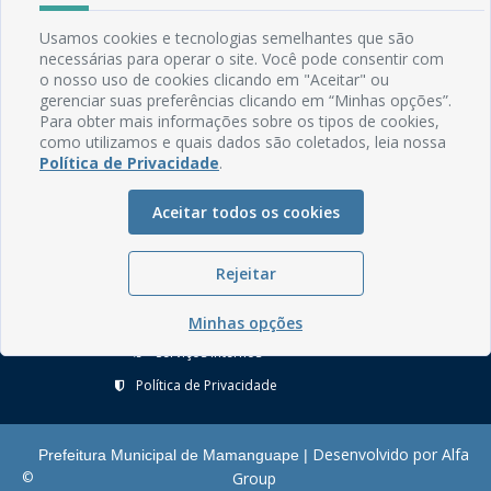
Usamos cookies e tecnologias semelhantes que são
Rua do Imperador, 78, Centro
necessárias para operar o site. Você pode consentir com
CEP: 58.280-000 - Mamanguape/PB
o nosso uso de cookies clicando em "Aceitar" ou
Fone: (83) 3292-2246
gerenciar suas preferências clicando em “Minhas opções”.
Email: comunicacao@mamanguape.pb.gov.br
Para obter mais informações sobre os tipos de cookies,
Expediente: Segunda à Sexta, das 08h às 13h
como utilizamos e quais dados são coletados, leia nossa
Política de Privacidade
.
Mapa do Site
Aceitar todos os cookies
Perguntas frequentes
Manual de Navegação
Rejeitar
Glossário
Ouvidoria
Minhas opções
Serviços Internos
Política de Privacidade
Desenvolvido por Alfa
Prefeitura Municipal de Mamanguape |
©
Group