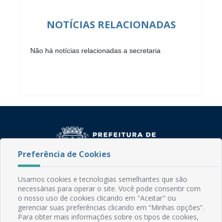
NOTÍCIAS RELACIONADAS
Não há notícias relacionadas a secretaria
Preferência de Cookies
Usamos cookies e tecnologias semelhantes que são
Rua do Imperador, 78, Centro
necessárias para operar o site. Você pode consentir com
CEP: 58.280-000 - Mamanguape/PB
o nosso uso de cookies clicando em "Aceitar" ou
Fone: (83) 3292-2246
gerenciar suas preferências clicando em “Minhas opções”.
Email: comunicacao@mamanguape.pb.gov.br
Para obter mais informações sobre os tipos de cookies,
Expediente: Segunda à Sexta, das 08h às 13h