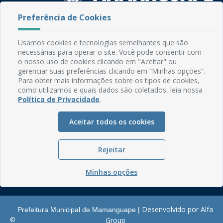
Preferência de Cookies
Rua do Imperador, 78, Centro
CEP: 58.280-000 - Mamanguape/PB
Usamos cookies e tecnologias semelhantes que são
Fone: (83) 3292-2246
necessárias para operar o site. Você pode consentir com
Email: comunicacao@mamanguape.pb.gov.br
o nosso uso de cookies clicando em "Aceitar" ou
Expediente: Segunda à Sexta, das 08h às 13h
gerenciar suas preferências clicando em “Minhas opções”.
Para obter mais informações sobre os tipos de cookies,
Mapa do Site
como utilizamos e quais dados são coletados, leia nossa
Política de Privacidade
.
Perguntas frequentes
Manual de Navegação
Aceitar todos os cookies
Glossário
Ouvidoria
Rejeitar
Serviços Internos
Minhas opções
Política de Privacidade
Desenvolvido por Alfa
Prefeitura Municipal de Mamanguape |
©
Group