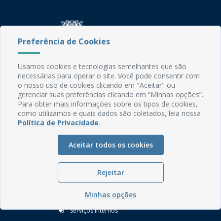
Preferência de Cookies
Usamos cookies e tecnologias semelhantes que são
Rua do Imperador, 78, Centro
necessárias para operar o site. Você pode consentir com
CEP: 58.280-000 - Mamanguape/PB
o nosso uso de cookies clicando em "Aceitar" ou
Fone: (83) 3292-2246
gerenciar suas preferências clicando em “Minhas opções”.
Para obter mais informações sobre os tipos de cookies,
Email: comunicacao@mamanguape.pb.gov.br
como utilizamos e quais dados são coletados, leia nossa
Expediente: Segunda à Sexta, das 08h às 13h
Política de Privacidade
.
Mapa do Site
Aceitar todos os cookies
Perguntas frequentes
Manual de Navegação
Rejeitar
Glossário
Minhas opções
Ouvidoria
Serviços Internos