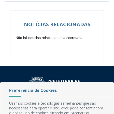
NOTÍCIAS RELACIONADAS
Não há notícias relacionadas a secretaria
Preferência de Cookies
Usamos cookies e tecnologias semelhantes que são
Rua do Imperador, 78, Centro
necessárias para operar o site. Você pode consentir com
CEP: 58.280-000 - Mamanguape/PB
o nosso uso de cookies clicando em "Aceitar" ou