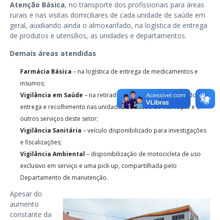
Atenção Básica
, no transporte dos profissionais para áreas
rurais e nas visitas domiciliares de cada unidade de saúde em
geral, auxiliando ainda o almoxarifado, na logística de entrega
de produtos e utensílios, as unidades e departamentos.
Demais áreas atendidas
Farmácia Básica
– na logística de entrega de medicamentos e
insumos;
Vigilância em Saúde
– na retirada de vacinas junto ao estado, na
entrega e recolhimento nas unidades de saúde do município e a
outros serviços deste setor;
Vigilância Sanitária
– veículo disponibilizado para investigações
e fiscalizações;
Vigilância Ambiental
– disponibilização de motocicleta de uso
exclusivo em serviço e uma pick-up, compartilhada pelo
Departamento de manutenção.
Apesar do
aumento
constante da