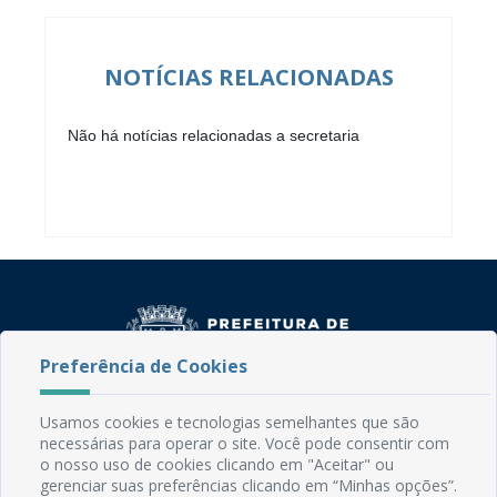
NOTÍCIAS RELACIONADAS
Não há notícias relacionadas a secretaria
Preferência de Cookies
Usamos cookies e tecnologias semelhantes que são
Rua do Imperador, 78, Centro
necessárias para operar o site. Você pode consentir com
CEP: 58.280-000 - Mamanguape/PB
o nosso uso de cookies clicando em "Aceitar" ou
Fone: (83) 3292-2246
gerenciar suas preferências clicando em “Minhas opções”.
Email: comunicacao@mamanguape.pb.gov.br