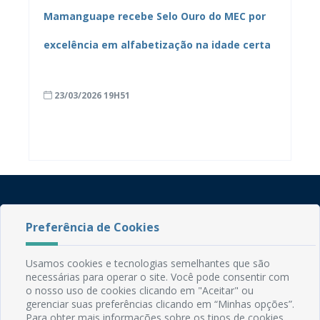
Mamanguape recebe Selo Ouro do MEC por
excelência em alfabetização na idade certa
23/03/2026 19H51
Preferência de Cookies
Usamos cookies e tecnologias semelhantes que são
necessárias para operar o site. Você pode consentir com
Rua do Imperador, 78, Centro
o nosso uso de cookies clicando em "Aceitar" ou
CEP: 58.280-000 - Mamanguape/PB
gerenciar suas preferências clicando em “Minhas opções”.
Fone: (83) 3292-2246
Para obter mais informações sobre os tipos de cookies,