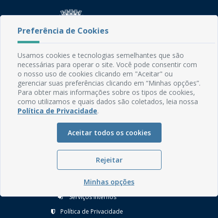
Preferência de Cookies
Usamos cookies e tecnologias semelhantes que são
Rua do Imperador, 78, Centro
necessárias para operar o site. Você pode consentir com
CEP: 58.280-000 - Mamanguape/PB
o nosso uso de cookies clicando em "Aceitar" ou
Fone: (83) 3292-2246
gerenciar suas preferências clicando em “Minhas opções”.
Para obter mais informações sobre os tipos de cookies,
Email: comunicacao@mamanguape.pb.gov.br
como utilizamos e quais dados são coletados, leia nossa
Expediente: Segunda à Sexta, das 08h às 13h
Política de Privacidade
.
Mapa do Site
Aceitar todos os cookies
Perguntas frequentes
Manual de Navegação
Rejeitar
Glossário
Minhas opções
Ouvidoria
Serviços Internos
Política de Privacidade