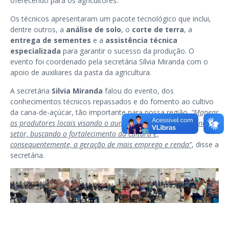
oferecendo para os agricultores.
Os técnicos apresentaram um pacote tecnológico que inclui,
dentre outros, a
análise de solo
, o
corte de terra
, a
entrega de sementes
e a
assistência técnica
especializada
para garantir o sucesso da produção. O
evento foi coordenado pela secretária Sílvia Miranda com o
apoio de auxiliares da pasta da agricultura.
A secretária
Silvia Miranda
falou do evento, dos
conhecimentos técnicos repassados e do fomento ao cultivo
da cana-de-açúcar, tão importante para nossa região.
“Mapear
os produtores locais visando o aumento da produtividade no
setor, buscando o fortalecimento da cultura e,
consequentemente, a geração de mais emprego e renda”
, disse a
secretária.