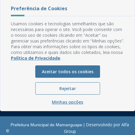
Preferência de Cookies
Rua do Imperador, 78, Centro
CEP: 58.280-000 - Mamanguape/PB
Usamos cookies e tecnologias semelhantes que são
Fone: (83) 3292-2246
necessárias para operar o site. Você pode consentir com
Email: comunicacao@mamanguape.pb.gov.br
o nosso uso de cookies clicando em "Aceitar" ou
Expediente: Segunda à Sexta, das 08h às 13h
gerenciar suas preferências clicando em “Minhas opções”.
Para obter mais informações sobre os tipos de cookies,
Mapa do Site
como utilizamos e quais dados são coletados, leia nossa
Política de Privacidade
.
Perguntas frequentes
Manual de Navegação
Aceitar todos os cookies
Glossário
Ouvidoria
Rejeitar
Serviços Internos
Minhas opções
Política de Privacidade
Desenvolvido por Alfa
Prefeitura Municipal de Mamanguape |
©
Group