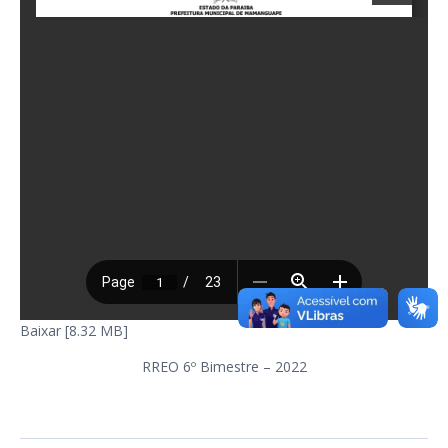
Baixar [8.32 MB]
RREO 6º Bimestre – 2022