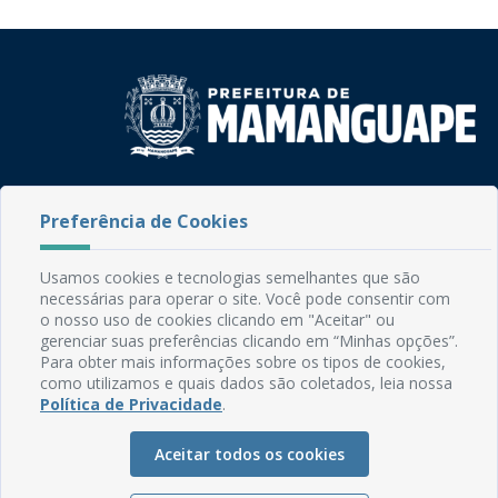
Rua do Imperador, 78, Centro
CEP: 58.280-000 - Mamanguape/PB
Preferência de Cookies
Fone: (83) 3292-2246
Email: comunicacao@mamanguape.pb.gov.br
Usamos cookies e tecnologias semelhantes que são
Expediente: Segunda à Sexta, das 08h às 13h
necessárias para operar o site. Você pode consentir com
o nosso uso de cookies clicando em "Aceitar" ou
Mapa do Site
gerenciar suas preferências clicando em “Minhas opções”.
Para obter mais informações sobre os tipos de cookies,
Perguntas frequentes
como utilizamos e quais dados são coletados, leia nossa
Política de Privacidade
.
Manual de Navegação
Glossário
Aceitar todos os cookies
Ouvidoria