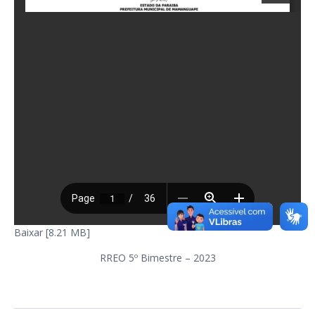
Baixar [8.21 MB]
RREO 5º Bimestre – 2023