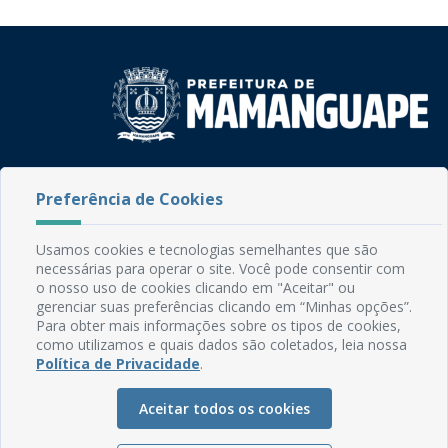
Rua do Imperador, 78, Centro
CEP: 58.280-000 - Mamanguape/PB
Preferência de Cookies
Fone: (83) 3292-2246
Email: comunicacao@mamanguape.pb.gov.br
Usamos cookies e tecnologias semelhantes que são
Expediente: Segunda à Sexta, das 08h às 13h
necessárias para operar o site. Você pode consentir com
o nosso uso de cookies clicando em "Aceitar" ou
Mapa do Site
gerenciar suas preferências clicando em “Minhas opções”.
Para obter mais informações sobre os tipos de cookies,
Perguntas frequentes
como utilizamos e quais dados são coletados, leia nossa
Política de Privacidade
.
Manual de Navegação
Glossário
Aceitar todos os cookies
Ouvidoria