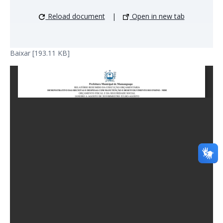
Reload document
|
Open in new tab
Baixar [193.11 KB]