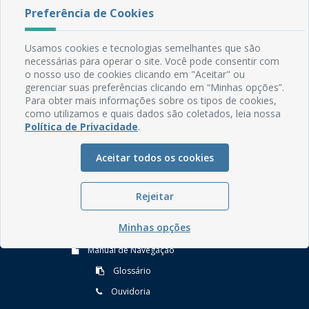
Preferência de Cookies
Usamos cookies e tecnologias semelhantes que são
necessárias para operar o site. Você pode consentir com
o nosso uso de cookies clicando em "Aceitar" ou
gerenciar suas preferências clicando em “Minhas opções”.
Para obter mais informações sobre os tipos de cookies,
como utilizamos e quais dados são coletados, leia nossa
Rua do Imperador, 78, Centro
Política de Privacidade
.
CEP: 58.280-000 - Mamanguape/PB
Fone: (83) 3292-2246
Aceitar todos os cookies
Email: comunicacao@mamanguape.pb.gov.br
Expediente: Segunda à Sexta, das 08h às 13h
Rejeitar
Mapa do Site
Minhas opções
Perguntas frequentes
Manual de Navegação
Glossário
Ouvidoria