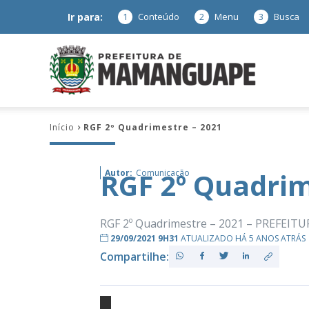
Ir para:
1
Conteúdo
2
Menu
3
Busca
Prefeitura
Início
RGF 2º Quadrimestre – 2021
de
RGF 2º Quadrim
Autor:
Comunicação
Mamanguap
RGF 2º Quadrimestre – 2021 – PREFE
29/09/2021 9H31
ATUALIZADO HÁ 5 ANOS ATRÁS
Compartilhe:
–