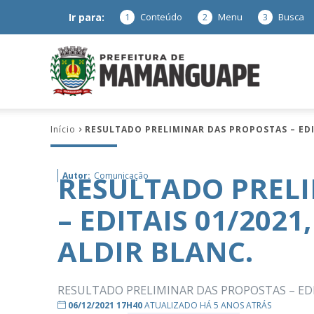
Ir para:
1
Conteúdo
2
Menu
3
Busca
Prefeitura
Início
RESULTADO PRELIMINAR DAS PROPOSTAS – EDITA
de
RESULTADO PREL
Autor:
Comunicação
– EDITAIS 01/2021,
Mamanguap
ALDIR BLANC.
RESULTADO PRELIMINAR DAS PROPOSTAS – EDITAI
–
06/12/2021 17H40
ATUALIZADO HÁ 5 ANOS ATRÁS