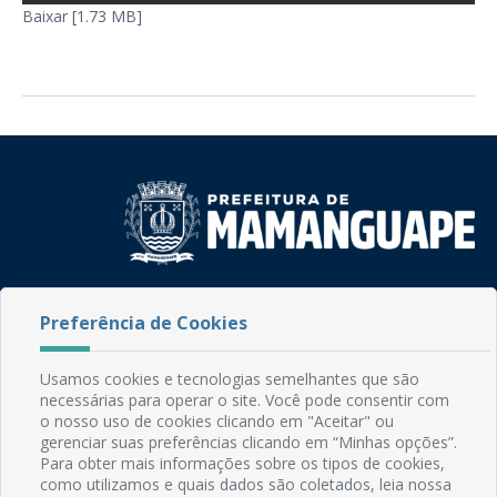
Baixar [1.73 MB]
Rua do Imperador, 78, Centro
Preferência de Cookies
CEP: 58.280-000 - Mamanguape/PB
Fone: (83) 3292-2246
Email: comunicacao@mamanguape.pb.gov.br
Usamos cookies e tecnologias semelhantes que são
Expediente: Segunda à Sexta, das 08h às 13h
necessárias para operar o site. Você pode consentir com
o nosso uso de cookies clicando em "Aceitar" ou
gerenciar suas preferências clicando em “Minhas opções”.
Mapa do Site
Para obter mais informações sobre os tipos de cookies,
Perguntas frequentes
como utilizamos e quais dados são coletados, leia nossa