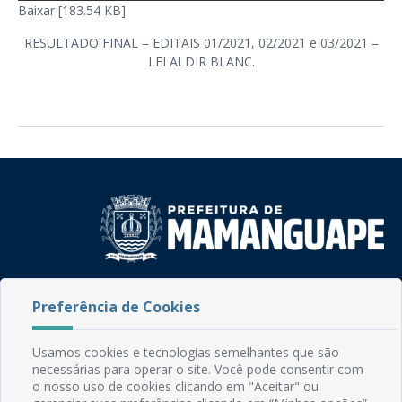
Baixar [183.54 KB]
RESULTADO FINAL – EDITAIS 01/2021, 02/2021 e 03/2021 –
LEI ALDIR BLANC.
Rua do Imperador, 78, Centro
Preferência de Cookies
CEP: 58.280-000 - Mamanguape/PB
Fone: (83) 3292-2246
Email: comunicacao@mamanguape.pb.gov.br
Usamos cookies e tecnologias semelhantes que são
Expediente: Segunda à Sexta, das 08h às 13h
necessárias para operar o site. Você pode consentir com
o nosso uso de cookies clicando em "Aceitar" ou