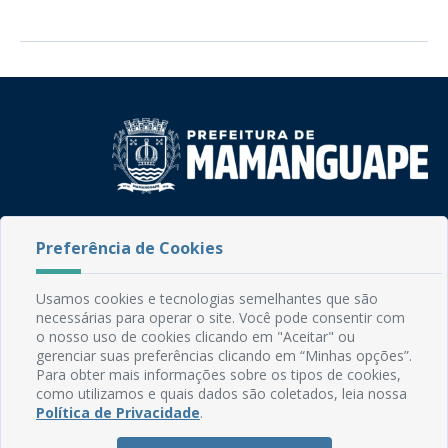
Rua do Imperador, 78, Centro
Preferência de Cookies
CEP: 58.280-000 - Mamanguape/PB
Fone: (83) 3292-2246
Email: comunicacao@mamanguape.pb.gov.br
Usamos cookies e tecnologias semelhantes que são
Expediente: Segunda à Sexta, das 08h às 13h
necessárias para operar o site. Você pode consentir com
o nosso uso de cookies clicando em "Aceitar" ou
Mapa do Site
gerenciar suas preferências clicando em “Minhas opções”.
Para obter mais informações sobre os tipos de cookies,
Perguntas frequentes
como utilizamos e quais dados são coletados, leia nossa
Política de Privacidade
.
Manual de Navegação
Glossário