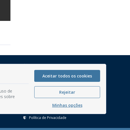
Mapa do Site
Perguntas frequentes
Aceitar todos os cookies
Manual de Navegação
 uso de
Glossário
Rejeitar
es sobre
Ouvidoria
Minhas opções
Serviços Internos
Política de Privacidade