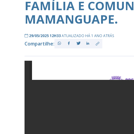
FAMÍLIA E COMUN
MAMANGUAPE.
PB
29/05/2025 12H33
ATUALIZADO HÁ 1 ANO ATRÁS
Compartilhe: