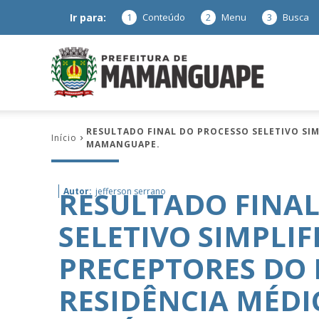
Ir para:
1
Conteúdo
2
Menu
3
Busca
Prefeitura
RESULTADO FINAL DO PROCESSO SELETIVO SIM
Início
MAMANGUAPE.
de
RESULTADO FINAL
Autor:
jefferson serrano
SELETIVO SIMPLI
Mamanguap
PRECEPTORES DO
RESIDÊNCIA MÉDI
–