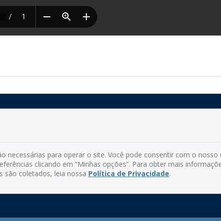
Rua do Imperador, 78, Centro
CEP: 58.280-000 - Mamanguape/PB
o necessárias para operar o site. Você pode consentir com o nosso
Fone: (83) 3292-2246
preferências clicando em “Minhas opções”. Para obter mais informaçõ
Email: comunicacao@mamanguape.pb.gov.br
s são coletados, leia nossa
Política de Privacidade
.
Expediente: Segunda à Sexta, das 08h às 13h