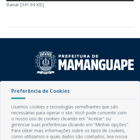
Baixar [341.94 KB]
Rua do Imperador, 78, Centro
Preferência de Cookies
CEP: 58.280-000 - Mamanguape/PB
Fone: (83) 3292-2246
Email: comunicacao@mamanguape.pb.gov.br
Usamos cookies e tecnologias semelhantes que são
Expediente: Segunda à Sexta, das 08h às 13h
necessárias para operar o site. Você pode consentir com
o nosso uso de cookies clicando em "Aceitar" ou
gerenciar suas preferências clicando em “Minhas opções”.
Mapa do Site
Para obter mais informações sobre os tipos de cookies,
Perguntas frequentes
como utilizamos e quais dados são coletados, leia nossa