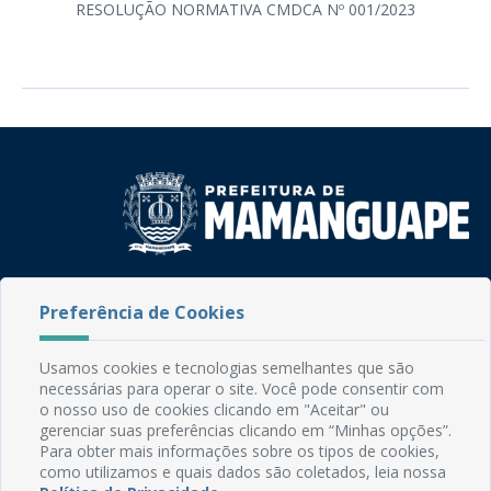
RESOLUÇÃO NORMATIVA CMDCA Nº 001/2023
Rua do Imperador, 78, Centro
Preferência de Cookies
CEP: 58.280-000 - Mamanguape/PB
Fone: (83) 3292-2246
Email: comunicacao@mamanguape.pb.gov.br
Usamos cookies e tecnologias semelhantes que são
Expediente: Segunda à Sexta, das 08h às 13h
necessárias para operar o site. Você pode consentir com
o nosso uso de cookies clicando em "Aceitar" ou
gerenciar suas preferências clicando em “Minhas opções”.
Mapa do Site
Para obter mais informações sobre os tipos de cookies,
Perguntas frequentes
como utilizamos e quais dados são coletados, leia nossa