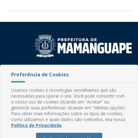
Rua do Imperador, 78, Centro
Preferência de Cookies
CEP: 58.280-000 - Mamanguape/PB
Fone: (83) 3292-2246
Email: comunicacao@mamanguape.pb.gov.br
Usamos cookies e tecnologias semelhantes que são
Expediente: Segunda à Sexta, das 08h às 13h
necessárias para operar o site. Você pode consentir com
o nosso uso de cookies clicando em "Aceitar" ou
Mapa do Site
gerenciar suas preferências clicando em “Minhas opções”.
Para obter mais informações sobre os tipos de cookies,
Perguntas frequentes
como utilizamos e quais dados são coletados, leia nossa
Política de Privacidade
.
Manual de Navegação
Glossário