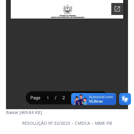
Baixar [469.84 KB]
RESOLUÇÃO Nº 02/2023 – CMDCA – MME-PB