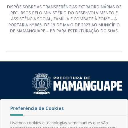
DISPÕE SOBRE AS TRANSFERÊNCIAS EXTRAORDINÁRIAS DE
RECURSOS PELO MINISTÉRIO DO DESENVOLVIMENTO E
ASSISTÊNCIA SOCIAL, FAMÍLIA E COMBATE À FOME – A
PORTARIA Nº 886, DE 19 DE MAIO DE 2023 AO MUNICÍPIO
DE MAMANGUAPE – PB PARA ESTRUTURAÇÃO DO SUAS.
Rua do Imperador, 78, Centro
Preferência de Cookies
CEP: 58.280-000 - Mamanguape/PB
Fone: (83) 3292-2246
Email: comunicacao@mamanguape.pb.gov.br
Usamos cookies e tecnologias semelhantes que são
Expediente: Segunda à Sexta, das 08h às 13h