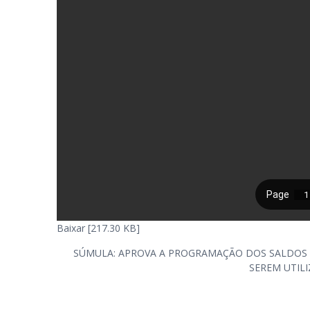
Baixar [217.30 KB]
SÚMULA: APROVA A PROGRAMAÇÃO DOS SALDOS DA
SEREM UTILI