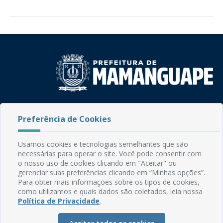
Rua do Imperador, 78, Centro
Preferência de Cookies
CEP: 58.280-000 - Mamanguape/PB
Fone: (83) 3292-2246
Email: comunicacao@mamanguape.pb.gov.br
Usamos cookies e tecnologias semelhantes que são
Expediente: Segunda à Sexta, das 08h às 13h
necessárias para operar o site. Você pode consentir com
o nosso uso de cookies clicando em "Aceitar" ou
Mapa do Site
gerenciar suas preferências clicando em “Minhas opções”.
Para obter mais informações sobre os tipos de cookies,
Perguntas frequentes
como utilizamos e quais dados são coletados, leia nossa
Política de Privacidade
.
Manual de Navegação
Glossário