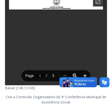
Baixar [146.13 KB]
Cria a Comissão Organizadora da 9ª Conferência Municipal de
Assistência Social.