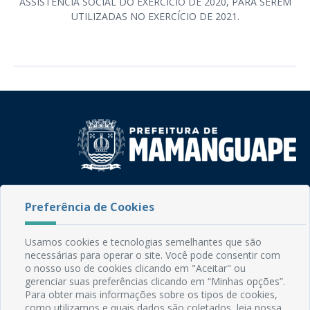
ASSISTÊNCIA SOCIAL DO EXERCÍCIO DE 2020, PARA SEREM
UTILIZADAS NO EXERCÍCIO DE 2021.
Rua do Imperador, 78, Centro
Preferência de Cookies
CEP: 58.280-000 - Mamanguape/PB
Fone: (83) 3292-2246
Email: comunicacao@mamanguape.pb.gov.br
Usamos cookies e tecnologias semelhantes que são
Expediente: Segunda à Sexta, das 08h às 13h
necessárias para operar o site. Você pode consentir com
o nosso uso de cookies clicando em "Aceitar" ou
gerenciar suas preferências clicando em “Minhas opções”.
Mapa do Site
Para obter mais informações sobre os tipos de cookies,
Perguntas frequentes
como utilizamos e quais dados são coletados, leia nossa