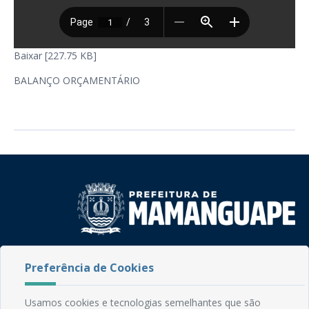
Baixar [227.75 KB]
BALANÇO ORÇAMENTÁRIO
Rua do Imperador, 78, Centro
Preferência de Cookies
CEP: 58.280-000 - Mamanguape/PB
Fone: (83) 3292-2246
Email: comunicacao@mamanguape.pb.gov.br
Usamos cookies e tecnologias semelhantes que são