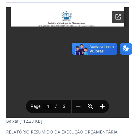
Baixar [112.23 KB]
RELATÓRIO RESUMIDO DA EXECUÇÃO ORÇAMENTÁRIA