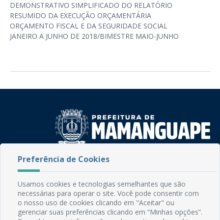
DEMONSTRATIVO SIMPLIFICADO DO RELATÓRIO
RESUMIDO DA EXECUÇÃO ORÇAMENTÁRIA
ORÇAMENTO FISCAL E DA SEGURIDADE SOCIAL
JANEIRO A JUNHO DE 2018/BIMESTRE MAIO-JUNHO
Preferência de Cookies
Rua do Imperador, 78, Centro
CEP: 58.280-000 - Mamanguape/PB
Fone: (83) 3292-2246
Usamos cookies e tecnologias semelhantes que são
Email: comunicacao@mamanguape.pb.gov.br
necessárias para operar o site. Você pode consentir com
o nosso uso de cookies clicando em "Aceitar" ou
Expediente: Segunda à Sexta, das 08h às 13h
gerenciar suas preferências clicando em “Minhas opções”.