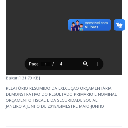
Baixar [131.79 KB]
RELATÓRIO RESUMIDO DA EXECUÇÃO ORÇAMENTÁRIA
DEMONSTRATIVO DO RESULTADO PRIMÁRIO E NOMINAL
ORÇAMENTO FISCAL E DA SEGURIDADE SOCIAL
JANEIRO A JUNHO DE 2018/BIMESTRE MAIO-JUNHO