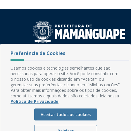
Preferência de Cookies
Rua do Imperador, 78, Centro
CEP: 58.280-000 - Mamanguape/PB
Fone: (83) 3292-2246
Usamos cookies e tecnologias semelhantes que são
Email: comunicacao@mamanguape.pb.gov.br
necessárias para operar o site. Você pode consentir com
Expediente: Segunda à Sexta, das 08h às 13h
o nosso uso de cookies clicando em "Aceitar" ou
gerenciar suas preferências clicando em “Minhas opções”.
Para obter mais informações sobre os tipos de cookies,
Mapa do Site
como utilizamos e quais dados são coletados, leia nossa
Perguntas frequentes
Política de Privacidade
.
Manual de Navegação
Aceitar todos os cookies
Glossário
Ouvidoria
Rejeitar