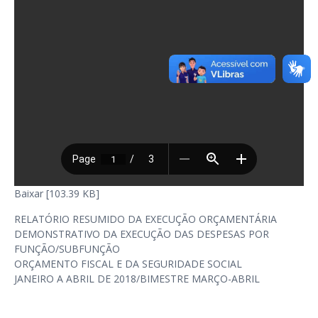
Baixar [103.39 KB]
RELATÓRIO RESUMIDO DA EXECUÇÃO ORÇAMENTÁRIA
DEMONSTRATIVO DA EXECUÇÃO DAS DESPESAS POR
FUNÇÃO/SUBFUNÇÃO
ORÇAMENTO FISCAL E DA SEGURIDADE SOCIAL
JANEIRO A ABRIL DE 2018/BIMESTRE MARÇO-ABRIL