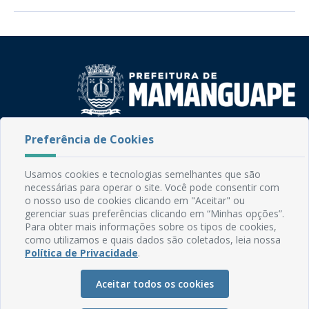
Preferência de Cookies
Rua do Imperador, 78, Centro
CEP: 58.280-000 - Mamanguape/PB
Fone: (83) 3292-2246
Usamos cookies e tecnologias semelhantes que são
Email: comunicacao@mamanguape.pb.gov.br
necessárias para operar o site. Você pode consentir com
Expediente: Segunda à Sexta, das 08h às 13h
o nosso uso de cookies clicando em "Aceitar" ou
gerenciar suas preferências clicando em “Minhas opções”.
Para obter mais informações sobre os tipos de cookies,
Mapa do Site
como utilizamos e quais dados são coletados, leia nossa
Perguntas frequentes
Política de Privacidade
.
Manual de Navegação
Aceitar todos os cookies
Glossário