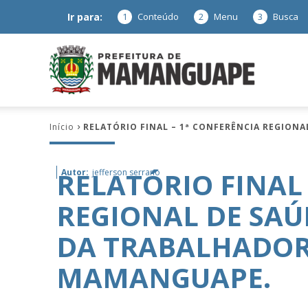
Ir para:
1
Conteúdo
2
Menu
3
Busca
Prefeitura
Início
RELATÓRIO FINAL – 1ª CONFERÊNCIA REGION
de
RELATÓRIO FINAL 
Autor:
jefferson serrano
REGIONAL DE SA
Mamanguap
DA TRABALHADOR
MAMANGUAPE.
–