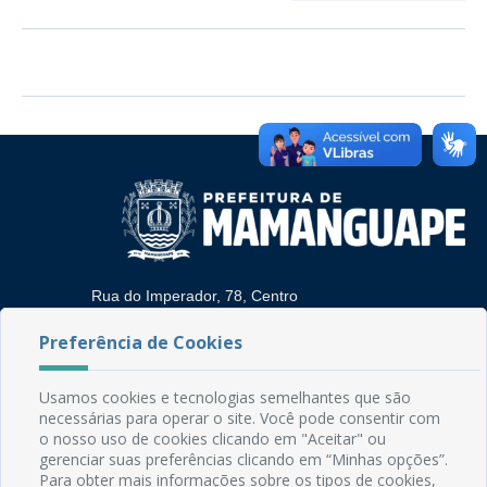
Rua do Imperador, 78, Centro
CEP: 58.280-000 - Mamanguape/PB
Preferência de Cookies
Fone: (83) 3292-2246
Email: comunicacao@mamanguape.pb.gov.br
Expediente: Segunda à Sexta, das 08h às 13h
Usamos cookies e tecnologias semelhantes que são
necessárias para operar o site. Você pode consentir com
Mapa do Site
o nosso uso de cookies clicando em "Aceitar" ou
gerenciar suas preferências clicando em “Minhas opções”.
Perguntas frequentes
Para obter mais informações sobre os tipos de cookies,