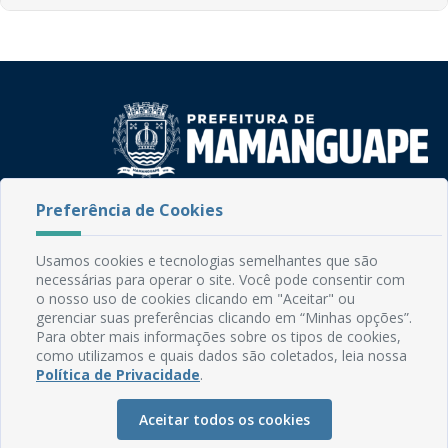
Preferência de Cookies
Rua do Imperador, 78, Centro
CEP: 58.280-000 - Mamanguape/PB
Fone: (83) 3292-2246
Usamos cookies e tecnologias semelhantes que são
Email: comunicacao@mamanguape.pb.gov.br
necessárias para operar o site. Você pode consentir com
Expediente: Segunda à Sexta, das 08h às 13h
o nosso uso de cookies clicando em "Aceitar" ou
gerenciar suas preferências clicando em “Minhas opções”.
Para obter mais informações sobre os tipos de cookies,
Mapa do Site
como utilizamos e quais dados são coletados, leia nossa
Perguntas frequentes
Política de Privacidade
.
Manual de Navegação
Aceitar todos os cookies
Glossário