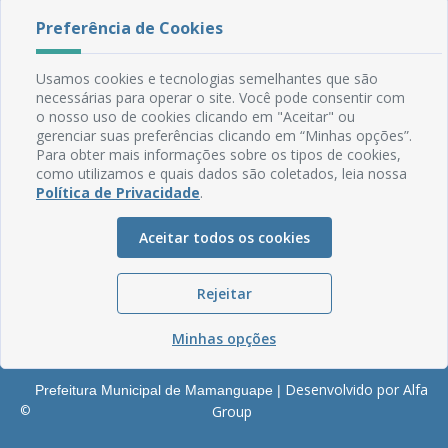
Rua do Imperador, 78, Centro
Preferência de Cookies
CEP: 58.280-000 - Mamanguape/PB
Fone: (83) 3292-2246
Usamos cookies e tecnologias semelhantes que são
Email: comunicacao@mamanguape.pb.gov.br
necessárias para operar o site. Você pode consentir com
Expediente: Segunda à Sexta, das 08h às 13h
o nosso uso de cookies clicando em "Aceitar" ou
gerenciar suas preferências clicando em “Minhas opções”.
Mapa do Site
Para obter mais informações sobre os tipos de cookies,
como utilizamos e quais dados são coletados, leia nossa
Perguntas frequentes
Política de Privacidade
.
Manual de Navegação
Glossário
Aceitar todos os cookies
Ouvidoria
Rejeitar
Serviços Internos
Política de Privacidade
Minhas opções
Desenvolvido por Alfa
Prefeitura Municipal de Mamanguape |
©
Group