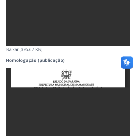
Baixar [395.67 KB]
Homologação (publicação)